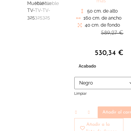
pieza indispensable
más
para nuestro ambiente
50 cm. de alto
de salón que
160 cm. de ancho
transmite versatilidad
40 cm. de fondo
y sofisticación
589,27
€
530,34
€
Acabado
Limpiar
Añadir al carr
Añadir a la