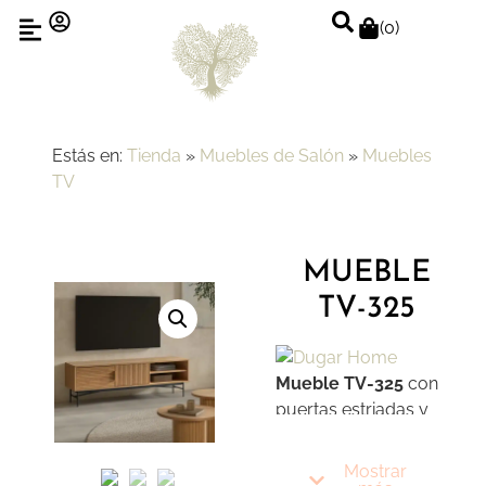
(
0
)
Estás en:
Tienda
»
Muebles de Salón
»
Muebles
TV
MUEBLE
TV-325
Mueble TV-325
con
puertas estriadas y
hueco lateral sobre
base metálica. Una
Mostrar