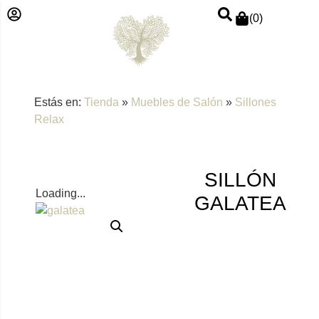
(
0
)
Estás en:
Tienda
»
Muebles de Salón
»
Sillones
Relax
SILLÓN
Loading...
GALATEA