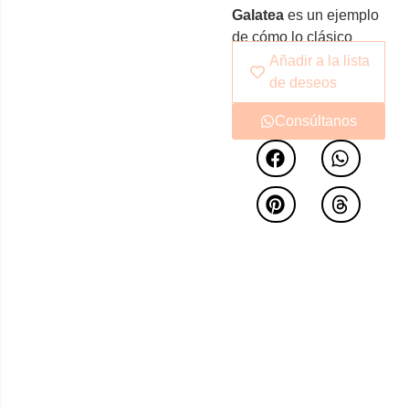
Galatea
es un ejemplo
de cómo lo clásico
puede congeniar a la
Añadir a la lista
perfección con lo
de deseos
modernos y ofrecer a
Consúltanos
su vez, máximo confort.
Un modelo inspirado
en los sillones de las
antiguas casas
señoriales, elegante y
con presencia que,
junto a sus formas
robustas, hacen de él
un sillón exclusivo.
Galatea
ofrece una
sentada especial y un
confort infinito con esos
mullidos respaldos con