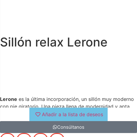
Sillón relax Lerone
Lerone
es la última incorporación, un sillón muy moderno
con pie giratorio. Una pieza llena de modernidad y apta
para toda la familia, disponible en sistema relax manual o
Añadir a la lista de deseos
eléctrico. Te permite regular la posición de descanso hasta
Consúltanos
límites increíbles, así podrás elegir el modo de descanso
más adecuado para tu cuerpo en cada momento. Si algo