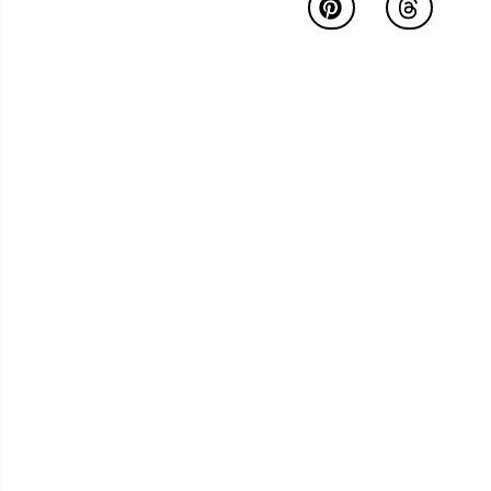
de elegancia y
protección al sofá.