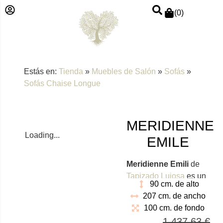
(
0
)
Estás en:
Tienda
»
Muebles de Salón
»
Sofás
»
Sofás Chaise Longue
MERIDIENNE
Loading...
EMILE
Meridienne Emili
de
Tapizado Lujosa
es un
90 cm. de alto
sofá fabricado con
207 cm. de ancho
materiales de alta
100 cm. de fondo
calidad. Está hecho
1.437,63
€