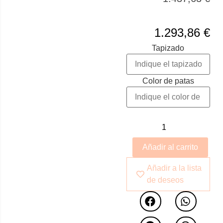
principalmente de
madera de haya y pino,
lo que le confiere
1.293,86
€
durabilidad y
Tapizado
resistencia. Sus
cinchas son
indeformables, lo que
Color de patas
garantiza un soporte
firme y cómodo. El
relleno está compuesto
por poliuretano de 40-
25 Kg, lo que
proporciona un
Añadir al carrito
confortable y
ergonómico asiento.
Añadir a la lista
Además, cuenta con un
de deseos
fondo de poliuretano y
un acabado celulósico,
que añaden un toque