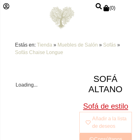
(
0
)
Estás en:
Tienda
»
Muebles de Salón
»
Sofás
»
Sofás Chaise Longue
SOFÁ
Loading...
ALTANO
Sofá de estilo
minimalista
Añadir a la lista
Altano
de deseos
Altano
es una pieza
Consúltanos