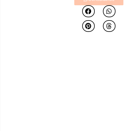
que une confort con un
estilo minimalista
.
Dispone de infinidad
de posibilidades en
toda su colección. Nos
permite adaptarlo a
cualquier ambiente
consiguiendo la
armonía perfecta para
nuestro salón.
Diponible en 2 y 3
plaza, butaca
individual, sofá
chailongue y rinconera
con o sin brazos
terminales. A todo ellos
le tenemos que añadir
el gran saber hacer de
su fabricante T+Dos