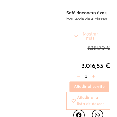
Sofá rinconera 6204
izquierda de 5 plazas
de diseño moderno
tapizado en piel de
Mostrar
origen vacuno color
más
arena. Tanto por su
3.351,70
€
estilo, como por sus
patas de madera en
color miel, este sofá
3.016,53
€
aportará el toque de
vanguardia y
elegancia que busca
Añadir al carrito
para su hogar.
Añadir a la
lista de deseos