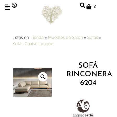
(
0
)
Estás en:
Tienda
»
Muebles de Salón
»
Sofás
»
Sofás Chaise Longue
SOFÁ
RINCONERA
6204