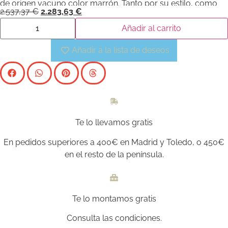
de origen vacuno color marrón. Tanto por su estilo, como
2.537,37
€
2.283,63
€
por sus patas de acero inoxidable cromado oscuro, este
sofá aportará el toque de vanguardia y elegancia que busca
Añadir al carrito
para su hogar.
Añadir a la lista de deseos
Te lo llevamos gratis
En pedidos superiores a 400€ en Madrid y Toledo, o 450€
en el resto de la península.
Te lo montamos gratis
Consulta las condiciones.