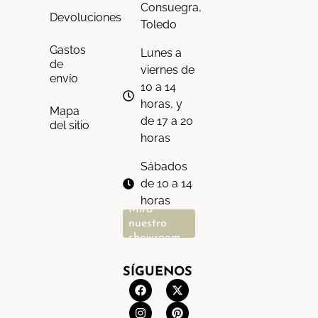
Consuegra,
Devoluciones
Toledo
Gastos
Lunes a
de
viernes de
envío
10 a 14
horas, y
Mapa
de 17 a 20
del sitio
horas
Sábados
de 10 a 14
horas
Mira
nuestro
showroom
SÍGUENOS