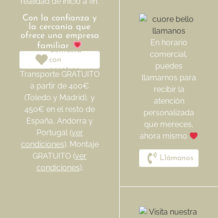
realidad de inicio a fin.
Con la confianza y
la cercanía que
ofrece una empresa
En horario
familiar
Contacta
comercial,
con
puedes
nosotros
Transporte GRATUITO
llamarnos para
a partir de 400€
recibir la
(Toledo y Madrid), y
atención
450€ en el resto de
personalizada
España, Andorra y
que mereces,
Portugal (
ver
ahora mismo
condiciones
). Montaje
GRATUITO (
ver
Llámanos
condiciones
).