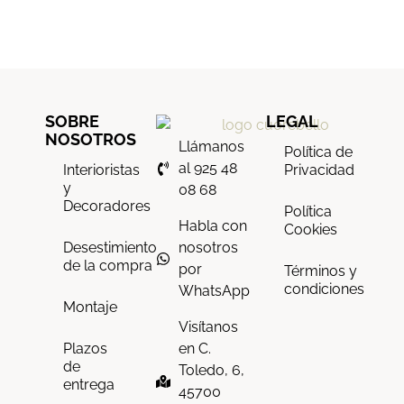
SOBRE
LEGAL
NOSOTROS
Llámanos
Política de
al 925 48
Interioristas
Privacidad
y
08 68
Decoradores
Política
Habla con
Cookies
nosotros
Desestimiento
de la compra
por
Términos y
condiciones
WhatsApp
Montaje
Visítanos
en C.
Plazos
de
Toledo, 6,
entrega
45700