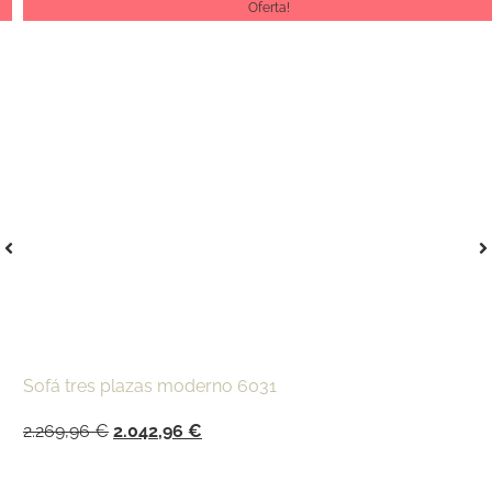
Oferta!
Sofá tres plazas moderno 6031
2.269,96
€
2.042,96
€