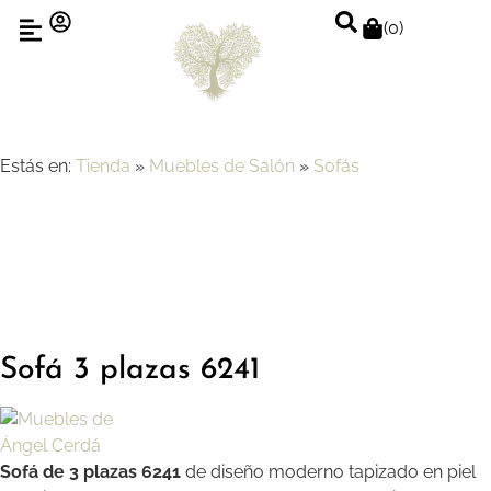
(
0
)
Estás en:
Tienda
»
Muebles de Salón
»
Sofás
Sofá 3 plazas 6241
Sofá de 3 plazas 6241
de diseño moderno tapizado en piel