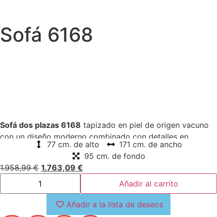
Sofá 6168
Sofá dos plazas 6168
tapizado en piel de origen vacuno
con un diseño moderno combinado con detalles en
77 cm. de alto
171 cm. de ancho
capitoné que aportará el toque original y elegante
95 cm. de fondo
consiguiendo el equilibrio perfecto entre estilo y
1.958,99
€
1.763,09
€
comodidad
Añadir al carrito
Añadir a la lista de deseos