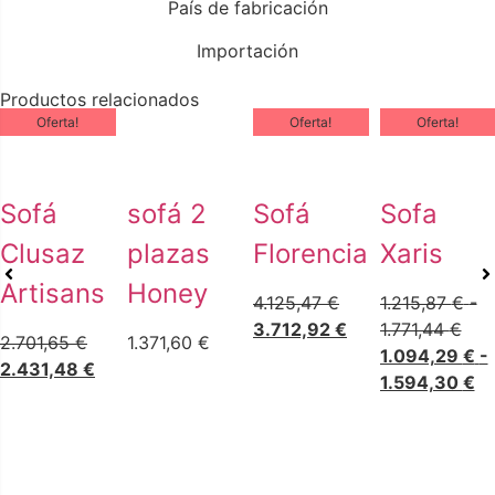
País de fabricación
Importación
Productos relacionados
Oferta!
Oferta!
Oferta!
Sofá
sofá 2
Sofá
Sofa
Clusaz
plazas
Florencia
Xaris
Artisans
Honey
4.125,47
€
1.215,87
€
-
3.712,92
€
1.771,44
€
2.701,65
€
1.371,60
€
1.094,29
€
-
2.431,48
€
1.594,30
€