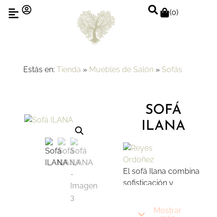
(
0
)
Estás en:
Tienda
»
Muebles de Salón
»
Sofás
SOFÁ
ILANA
El sofá Ilana combina
sofisticación y
funcionalidad en cada
detalle. Su estructura
Mostrar