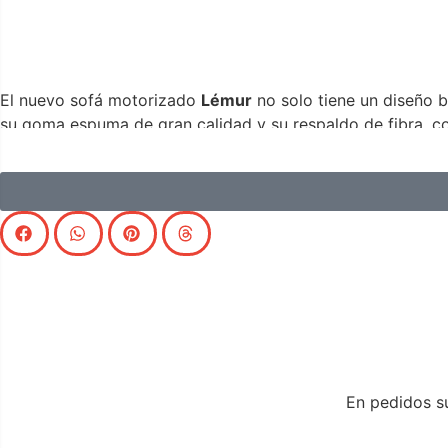
El nuevo sofá motorizado
Lémur
no solo tiene un diseño 
su goma espuma de gran calidad y su respaldo de fibra, c
posición cuando el sistema relax está abierto.
En pedidos su