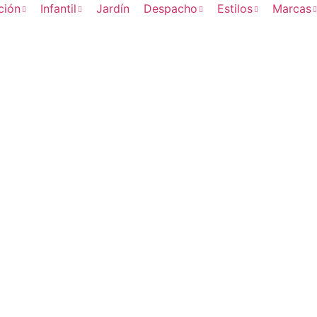
ción
Infantil
Jardín
Despacho
Estilos
Marcas