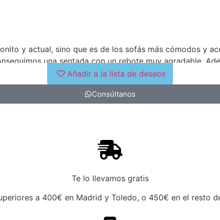
bonito y actual, sino que es de los sofás más cómodos y a
onseguimos una sentada con un rebote muy agradable. Ademá
Añadir a la lista de deseos
Consúltanos
Te lo llevamos gratis
periores a 400€ en Madrid y Toledo, o 450€ en el resto de