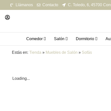
Llámanos
Contacto
C. Toledo, 6, 45700 Con
Comedor
Salón
Dormitorio
Aux
Estás en:
Tienda
»
Muebles de Salón
»
Sofás
Loading...