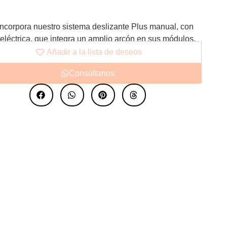
ncorpora nuestro sistema deslizante Plus manual, con
eléctrica, que integra un amplio arcón en sus módulos.
 por el desplazamiento de un asiento posterior que
Añadir a la lista de deseos
rte el sofá en una cama en pocos segundos. Su
Consúltanos
ura cuenta con ruedas discretamente integradas que
n un movimiento suave, silencioso y sin esfuerzo. Su
chaiselongue, con sistema GRAVITY eléctrico, eleva el
o de descanso inteligente. El respaldo se reclina hacia
ientras el asiento se desliza suavemente hacia
e. En los últimos segundos del deslizamiento, el
 se eleva ligeramente para ofrecer una posición
canso más cómoda y ergonómica. Cada módulo incluye
n riñonera y un cojín de cabecera; ambos aportan
ía, versatilidad y un extra de confort, tanto en modo
omo en posición cama, adaptándose así a diferentes
ades estéticas y funcionales.