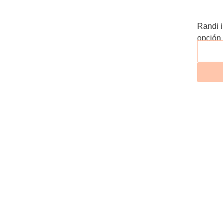
Randi i
opción 
Destaca
convie
estruct
permite
nueva 
concept
atrás m
adelant
asiento
de des
un cojí
ergonom
sofá c
necesid