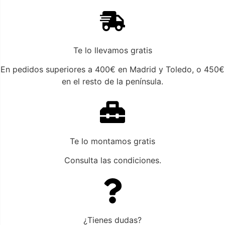
abatibles con múltiples puntos de ajuste para un soporte
completamente personalizado. Además, ambos brazos
incluyen fundas protectoras y botoneras con USB
(disponible exclusivamente en los módulos relax Gravity
Te lo llevamos gratis
eléctricos). El resultado es un diseño contemporáneo que
integra funcionalidad y una estética moderna y cuidada,
En pedidos superiores a 400€ en Madrid y Toledo, o 450€
pensado para elevar tu bienestar y transformar tus
en el resto de la península.
momentos de descanso.
Te lo montamos gratis
Consulta las condiciones.
¿Tienes dudas?