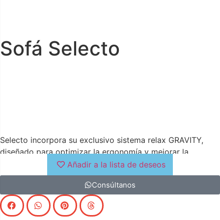
Sofá Selecto
Selecto incorpora su exclusivo sistema relax GRAVITY,
diseñado para optimizar la ergonomía y mejorar la
calidad del descanso mediante la posición gravedad cero.
Añadir a la lista de deseos
Esta función permite reclinar el cuerpo en su totalidad,
Consúltanos
elevando los pies por encima de la cadera, lo que genera
una sensación profunda de relajación al reducir la presión
sobre la columna vertebral. Cuenta con cabezales