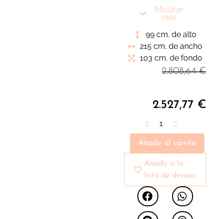
aporta la versatilidad y
Mostrar
funcionalidad que
más
estabas buscando
99 cm. de alto
para el ambiente de tu
215 cm. de ancho
salón
103 cm. de fondo
2.808,64
€
2.527,77
€
Añadir al carrito
Añadir a la
lista de deseos