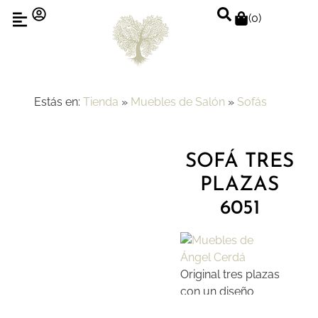
(
0
)
Estás en:
Tienda
»
Muebles de Salón
»
Sofás
SOFÁ TRES
PLAZAS
6051
Original tres plazas
con un diseño
moderno y actual que