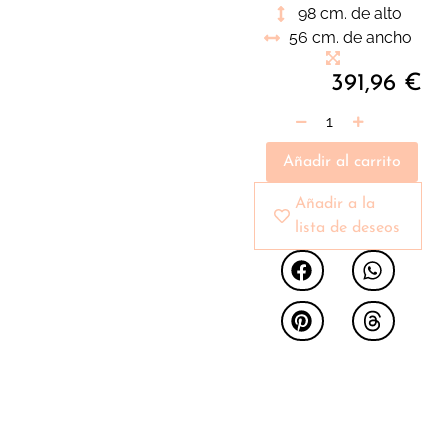
Cuenta con un gran
98 cm. de alto
tamaño rectangular
56 cm. de ancho
adornador por un
marco al más puro
391,96
€
estilo clásico en color
oro.
Añadir al carrito
Añadir a la
lista de deseos