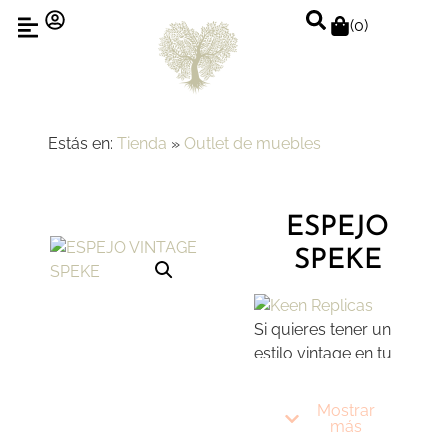
(
0
)
Estás en:
Tienda
»
Outlet de muebles
ESPEJO
SPEKE
Si quieres tener un
estilo vintage en tu
hogar el
espejo
Speke
es una
Mostrar
maginifica elección.
más