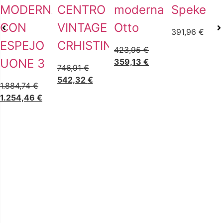
MODERNA
CENTRO
moderna
Speke
CON
VINTAGE
Otto
391,96
€
ESPEJO
CRHISTINE
423,95
€
UONE 3
359,13
€
746,91
€
542,32
€
1.884,74
€
1.254,46
€