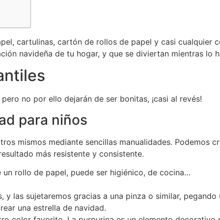
apel, cartulinas, cartón de rollos de papel y casi cualqui
ación navideña de tu hogar, y que se diviertan mientras l
ntiles
ero no por ello dejarán de ser bonitas, ¡casi al revés!
ad para niños
tros mismos mediante sencillas manualidades. Podemos cre
esultado más resistente y consistente.
 un rollo de papel, puede ser higiénico, de cocina…
y las sujetaremos gracias a una pinza o similar, pegando 
rear una estrella de navidad.
ro color favorito. La purpurina es un elemento decorativo 