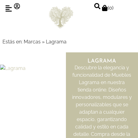
(
0
)
Estás en:
Marcas
»
Lagrama
LAGRAMA
Descubre la elegancia y
funcionalidad de Muebles
Lagrama en nuestra
tienda online. Diseños
innovadores, modulares y
personalizables que se
adaptan a cualquier
espacio, garantizando
calidad y estilo en cada
detalle. Compra desde la