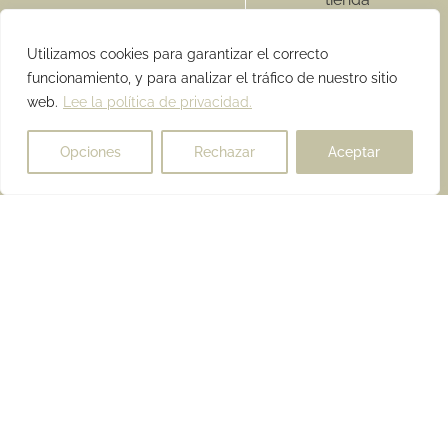
Visita nuestra
tienda en
Utilizamos cookies para garantizar el correcto
Consuegra
funcionamiento, y para analizar el tráfico de nuestro sitio
(Toledo) para
web.
Lee la política de privacidad.
ver nuestra
exposición y
Opciones
Rechazar
Aceptar
conocernos
Visítanos
¡ENTÉRATE DE
LAS ÚLTIMAS
NOVEDADES Y
RECIBE UN 3% DE
DESCUENTO