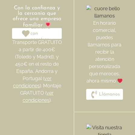
Con la confianza y
la cercanía que
ofrece una empresa
En horario
familiar
Contacta
comercial,
con
puedes
nosotros
Transporte GRATUITO
llamarnos para
a partir de 400€
recibir la
(Toledo y Madrid), y
atención
450€ en el resto de
personalizada
España, Andorra y
que mereces,
Portugal (
ver
ahora mismo
condiciones
). Montaje
GRATUITO (
ver
Llámanos
condiciones
).