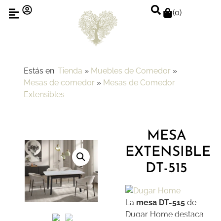
(
0
)
Estás en:
Tienda
»
Muebles de Comedor
»
Mesas de comedor
»
Mesas de Comedor
Extensibles
MESA
EXTENSIBLE
DT-515
La
mesa DT-515
de
Dugar Home destaca