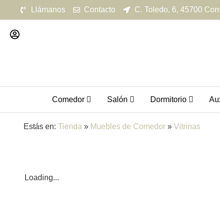
Llámanos
Contacto
C. Toledo, 6, 45700 Con
Comedor
Salón
Dormitorio
Aux
Estás en:
Tienda
»
Muebles de Comedor
»
Vitrinas
Loading...