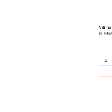
Vitrina
puertas
Gran c
el orde