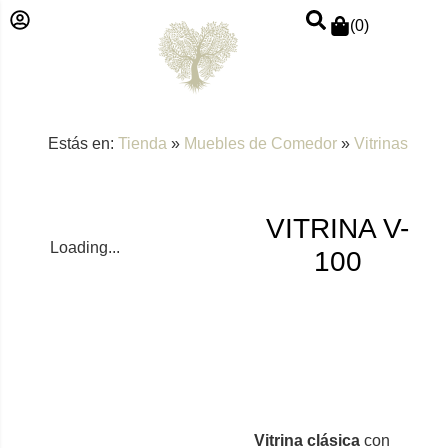
(
0
)
Estás en:
Tienda
»
Muebles de Comedor
»
Vitrinas
VITRINA V-
Loading...
100
Vitrina clásica
con