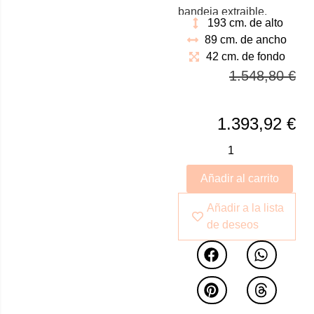
bandeja extraible.
193 cm. de alto
Acristalada para
89 cm. de ancho
ofrecer transparencia y
42 cm. de fondo
amplitud. Parte inferior
1.548,80
€
con puertas y cajones
con gran capacidad de
almacenaje en su
1.393,92
€
interior
Añadir al carrito
Añadir a la lista
de deseos