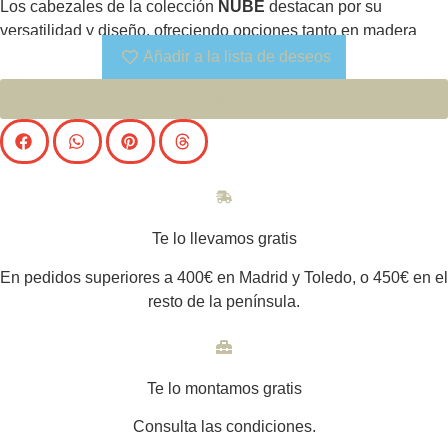
Los cabezales de la colección
NUBÉ
destacan por su
versatilidad y diseño, ofreciendo opciones tanto en madera
como tapizadas. Disponibles en diferentes formatos, permiten
Añadir a la lista de deseos
crear composiciones adaptadas a cada espacio, siempre con
Consúltanos
una estética elegante y contemporánea.
Te lo llevamos gratis
En pedidos superiores a 400€ en Madrid y Toledo, o 450€ en el
resto de la península.
Te lo montamos gratis
Consulta las condiciones.