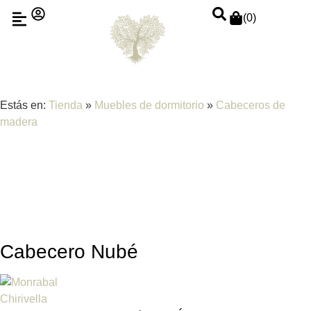
(
0
)
Estás en:
Tienda
»
Muebles de dormitorio
»
Cabeceros de
madera
Cabecero Nubé