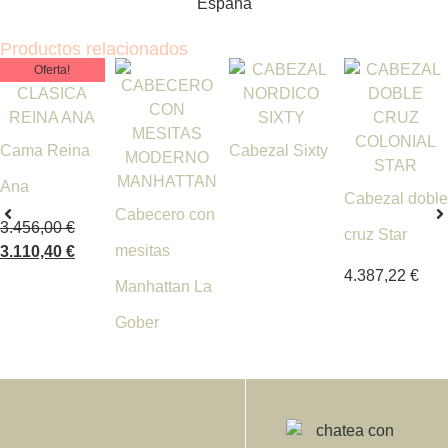
España
Productos relacionados
Oferta!
Cama Reina
Cabezal Sixty
Ana
Cabezal doble
Cabecero con
3.456,00
€
cruz Star
mesitas
3.110,40
€
4.387,22
€
Manhattan La
Gober