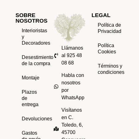
SOBRE
LEGAL
NOSOTROS
Política de
Interioristas
Privacidad
y
Decoradores
Política
Llámanos
Cookies
al 925 48
Desestimiento
08 68
de la compra
Términos y
condiciones
Habla con
Montaje
nosotros
por
Plazos
WhatsApp
de
entrega
Visítanos
en C.
Devoluciones
Toledo, 6,
45700
Gastos