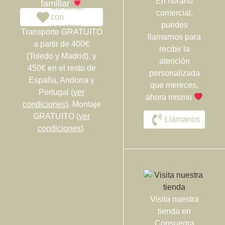
En horario
familiar
Contacta
comercial,
con
puedes
nosotros
Transporte GRATUITO
llamarnos para
a partir de 400€
recibir la
(Toledo y Madrid), y
atención
450€ en el resto de
personalizada
España, Andorra y
que mereces,
Portugal (
ver
ahora mismo
condiciones
). Montaje
GRATUITO (
ver
Llámanos
condiciones
).
Visita nuestra
tienda en
Consuegra