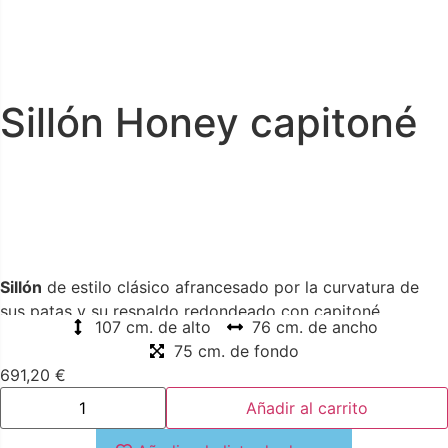
Sillón Honey capitoné
Sillón
de estilo clásico afrancesado por la curvatura de
sus patas y su respaldo redondeado con capitoné
107 cm. de alto
76 cm. de ancho
abotonado. Grandes réplicas que reviven con el tiempo
75 cm. de fondo
adaptándose a las nuevas tendencias en diseño y
691,20
€
vanguardia
Añadir al carrito