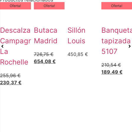
Oferta!
Oferta!
Oferta!
Descalzadora
Butaca
Sillón
Banquet
Campagne
Madrid
Louis
tapizada
La
5107
726,75
€
450,85
€
Rochelle
654,08
€
210,54
€
189,49
€
255,96
€
230,37
€