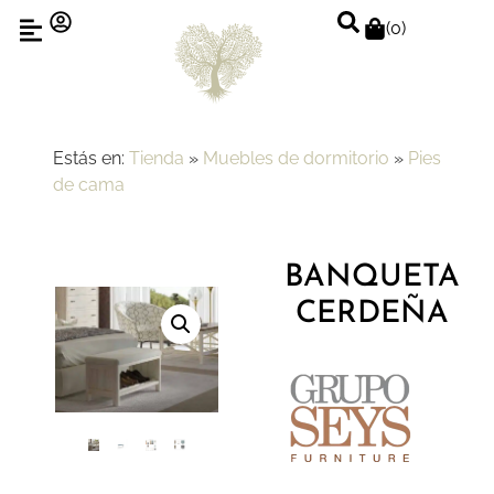
(
0
)
Estás en:
Tienda
»
Muebles de dormitorio
»
Pies
de cama
BANQUETA
CERDEÑA