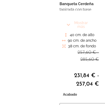
Banqueta Cerdeña
tapizada con base
inferior para colocar
calzado. Pieza
Mostrar
indispensable para
más
nuestro dormitorio
40 cm. de alto
como pie de cama o
90 cm. de ancho
nuestro recibidor
38 cm. de fondo
acompañado de un
257,60
€
-
perchero o espejo
285,60
€
231,84
€
-
257,04
€
Acabado