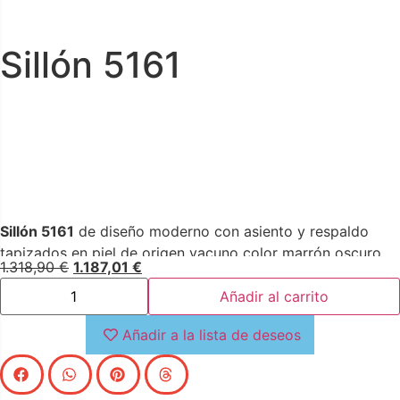
Sillón 5161
Sillón 5161
de diseño moderno con asiento y respaldo
tapizados en piel de origen vacuno color marrón oscuro.
1.318,90
€
1.187,01
€
Tanto por su estilo, como por sus patas de acero
inoxidable lacado efecto metalizado, este sillón es la
Añadir al carrito
combinación perfecta entre diseño y confort.
Añadir a la lista de deseos