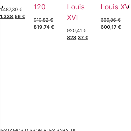
120
Louis
Louis XV
1.487,30
€
XVI
1.338,56
€
910,82
€
666,86
€
819,74
€
600,17
€
920,41
€
828,37
€
¡ESTAMOS DISPONIBLES PARA TI!