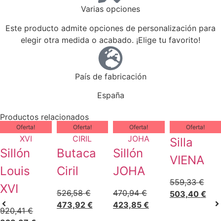
Varias opciones
Este producto admite opciones de personalización para
elegir otra medida o acabado. ¡Elige tu favorito!
País de fabricación
España
Productos relacionados
Oferta!
Oferta!
Oferta!
Oferta!
Silla
Sillón
Butaca
Sillón
VIENA
Louis
Ciril
JOHA
559,33
€
XVI
526,58
€
470,94
€
503,40
€
473,92
€
423,85
€
920,41
€