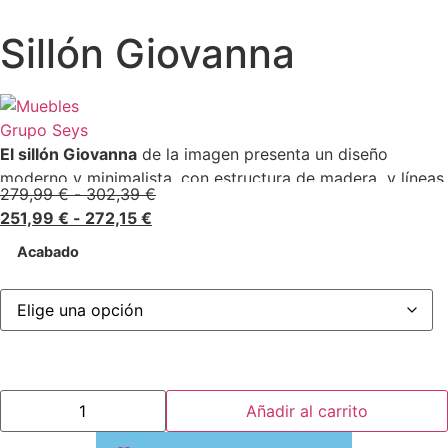
Sillón Giovanna
El sillón Giovanna
de la imagen presenta un diseño
moderno y minimalista, con estructura de madera y líneas
279,99
€
-
302,39
€
limpias. Tiene reposabrazos y un asiento tapizado, lo que
251,99
€
-
272,15
€
aporta un contraste fresco con la madera. Su estilo evoca
una estética contemporánea, ideal para comedores o
Acabado
espacios de trabajo que buscan un toque elegante y
funcional.
Añadir al carrito