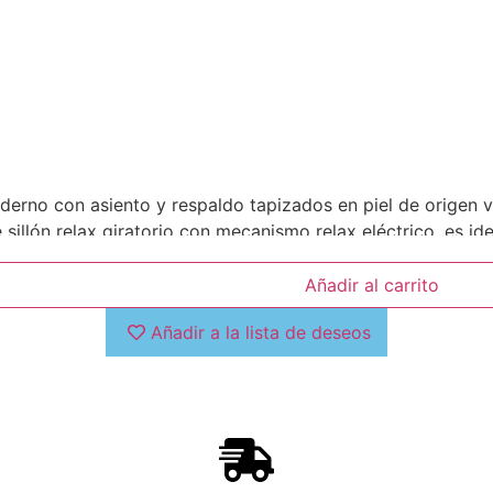
rno con asiento y respaldo tapizados en piel de origen va
illón relax giratorio con mecanismo relax eléctrico, es idea
Añadir al carrito
Añadir a la lista de deseos