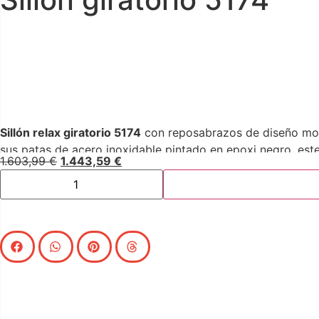
Sillón relax giratorio 5174
con reposabrazos de diseño mode
sus patas de acero inoxidable pintado en epoxi negro, este s
1.603,99
€
1.443,59
€
comodidad.