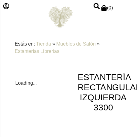
(
0
)
Estás en:
Tienda
»
Muebles de Salón
»
Estanterías Librerías
ESTANTERÍA
Loading...
RECTANGULA
IZQUIERDA
3300