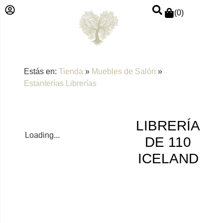
(
0
)
Estás en:
Tienda
»
Muebles de Salón
»
Estanterías Librerías
LIBRERÍA
Loading...
DE 110
ICELAND