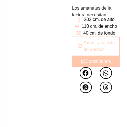
Los amanates de la
lectura necesitan
202 cm. de alto
piezas indispensables
110 cm. de ancho
como esta.
Librería
40 cm. de fondo
Iceland
de líneas
rectas con cuatro
Añadir a la lista
estantes para el
de deseos
almacenaje de multitud
Consúltanos
de libros.