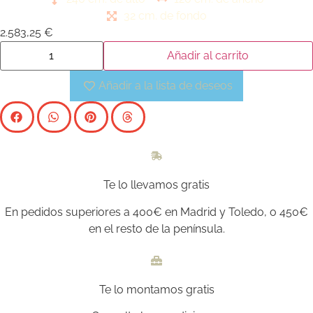
la calidez del roble en tono dorado. Ideal para añadir un
32 cm. de fondo
toque sofisticado y contemporáneo a cualquier estancia,
2.583,25
€
combinando funcionalidad y diseño.
Añadir al carrito
Añadir a la lista de deseos
Te lo llevamos gratis
En pedidos superiores a 400€ en Madrid y Toledo, o 450€
en el resto de la península.
Te lo montamos gratis