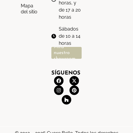
horas, y
Mapa
de 17 a 20
del sitio
horas
Sábados
de 10 a 14
horas
Mira
nuestro
showroom
SÍGUENOS