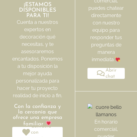
comercial,
¡ESTAMOS
puedes chatear
DISPONIBLES
directamente
PARA TI!
Cuenta a nuestros
con nuestro
expertos en
equipo para
decoración qué
responder tus
necesitas, y te
preguntas de
asesoraremos
manera
encantados. Ponemos
inmediata
a tu disposición la
Abrir
mejor ayuda
chat
personalizada para
hacer tu proyecto
realidad de inicio a fin.
Con la confianza y
la cercanía que
ofrece una empresa
En horario
familiar
Contacta
comercial,
con
puedes