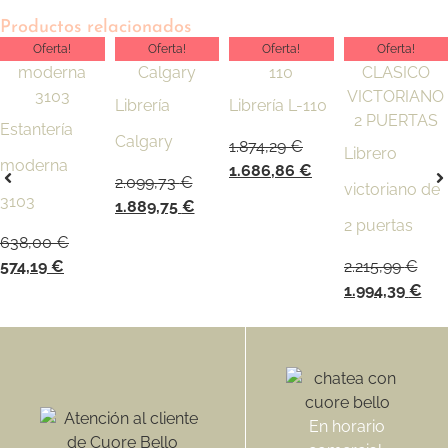
Productos relacionados
Oferta!
Oferta!
Oferta!
Oferta!
Librería
Librería L-110
Estantería
Calgary
1.874,29
€
Librero
moderna
1.686,86
€
2.099,73
€
victoriano de
3103
1.889,75
€
2 puertas
638,00
€
574,19
€
2.215,99
€
1.994,39
€
En horario