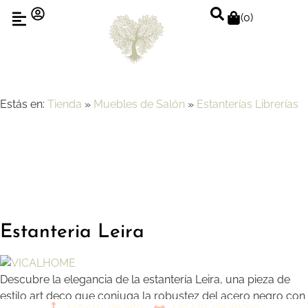
(
0
)
Estás en:
Tienda
»
Muebles de Salón
»
Estanterías Librerías
Estanteria Leira
Descubre la elegancia de la estantería Leira, una pieza de
estilo art deco que conjuga la robustez del acero negro con
240 cm. de alto
120 cm. de ancho