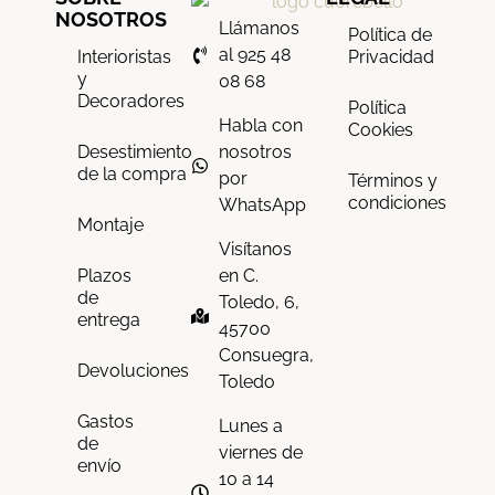
NOSOTROS
Llámanos
Política de
al 925 48
Interioristas
Privacidad
y
08 68
Decoradores
Política
Habla con
Cookies
nosotros
Desestimiento
de la compra
por
Términos y
condiciones
WhatsApp
Montaje
Visítanos
en C.
Plazos
de
Toledo, 6,
entrega
45700
Consuegra,
Devoluciones
Toledo
Gastos
Lunes a
de
viernes de
envío
10 a 14