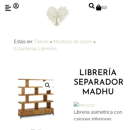
(
0
)
Estás en:
Tienda
»
Muebles de Salón
»
Estanterías Librerías
LIBRERÍA
SEPARADOR
MADHU
Librería asimétrica con
cajones inferiores
sobre base metálica.