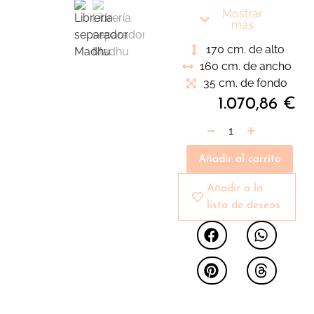
Pieza para ubicar en
Mostrar
nuestro ambiente de
más
salón o como
170 cm. de alto
complemento en una
160 cm. de ancho
zona de lectura con
35 cm. de fondo
un cómodo sillón
1.070,86
€
Añadir al carrito
Añadir a la
lista de deseos