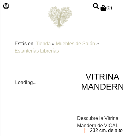
(
0
)
Estás en:
Tienda
»
Muebles de Salón
»
Estanterías Librerías
VITRINA
Loading...
MANDERN
Descubre la Vitrina
Mandern de VICAL
232 cm. de alto
home, ideal para