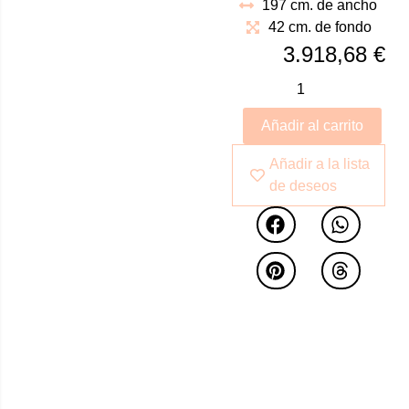
197 cm. de ancho
diversificar tu espacio
42 cm. de fondo
de almacenamiento.
3.918,68
€
Fabricada en madera
de mango con un
acabado natural
envejecido, presenta
Añadir al carrito
dimensiones de
Añadir a la lista
197x42x232 cm e
de deseos
incorpora áreas de
armario y estantería.
Los detalles en hierro
aportan una
combinación de
funcionalidad y
elegancia robusta.