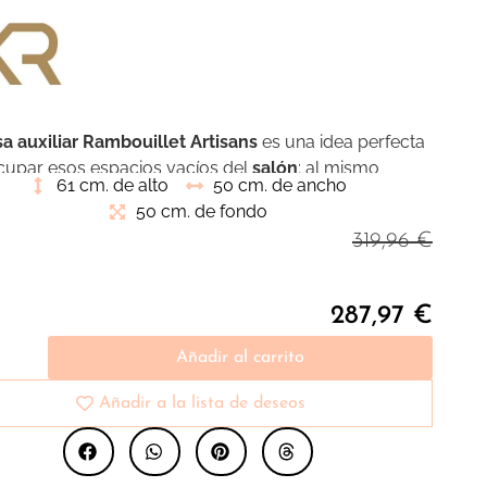
a auxiliar Rambouillet Artisans
es una idea perfecta
cupar esos espacios vacíos del
salón
; al mismo
61 cm. de alto
50 cm. de ancho
que les aporta funcionalidad, y le da a la habitación
50 cm. de fondo
oque de estilo vintage. Este modelo está fabricado y
319,96
€
do por
Keen Replicas
.
287,97
€
Añadir al carrito
Añadir a la lista de deseos