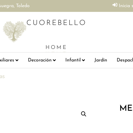
suegra, Toledo
Inicia 
CUOREBELLO
HOME
iliares
Decoración
Infantil
Jardín
Despac
as
ME