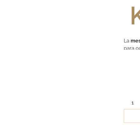
La
mes
para o
tiempo 
sutil t
diseña