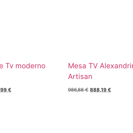
e Tv moderno
Mesa TV Alexandri
Artisan
,99
€
986,88
€
888,19
€