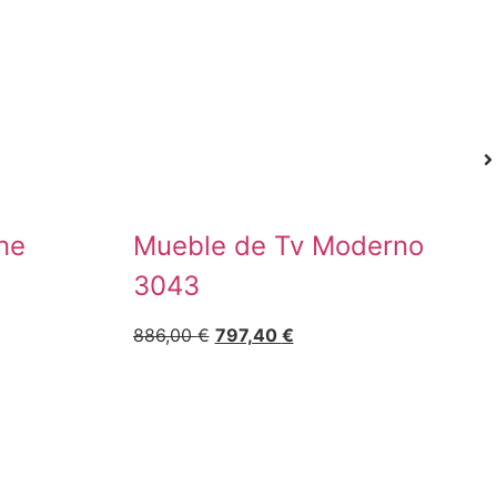
ne
Mueble de Tv Moderno
3043
886,00
€
797,40
€