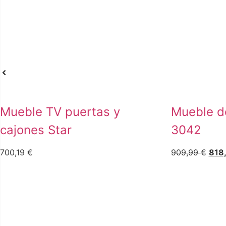
Mueble TV puertas y
Mueble d
cajones Star
3042
700,19
€
909,99
€
818