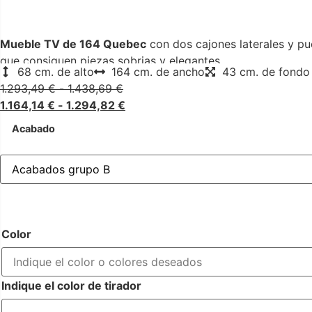
Mueble TV de 164 Quebec
con dos cajones laterales y pu
que consiguen piezas sobrias y elegantes.
68 cm. de alto
164 cm. de ancho
43 cm. de fondo
1.293,49
€
-
1.438,69
€
1.164,14
€
-
1.294,82
€
Acabado
Color
Indique el color de tirador