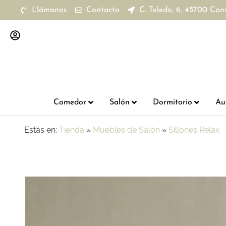
Llámanos
Contacto
C. Toledo, 6, 45700 Con
Comedor
Salón
Dormitorio
Aux
Estás en:
Tienda
»
Muebles de Salón
»
Sillones Relax