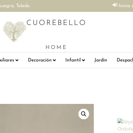
suegra, Toledo
Inicia 
CUOREBELLO
HOME
iliares
Decoración
Infantil
Jardín
Despac