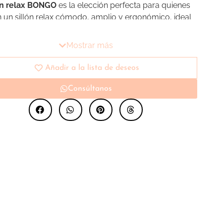
ón relax BONGO
es la elección perfecta para quienes
 un sillón relax cómodo, amplio y ergonómico, ideal
ersonas que valoran el descanso diario y la calidad de
ación. Su diseño está pensado para
Mostrar más
cionar máxima comodidad en el hogar, siendo una
nte opción tanto para salones modernos como para
Añadir a la lista de deseos
os de descanso.
Consúltanos