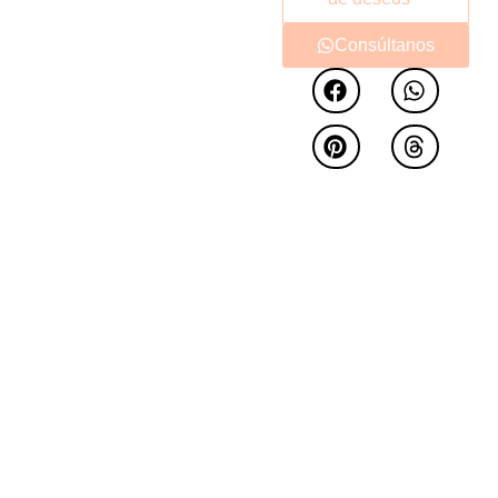
atractivo
Day
, está
presente en muchos
Consúltanos
hogares.