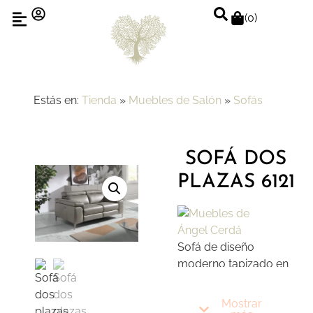
(
0
)
Estás en:
Tienda
»
Muebles de Salón
»
Sofás
SOFÁ DOS
PLAZAS 6121
Sofá de diseño
moderno tapizado en
piel que aporta un
toque original y
Mostrar