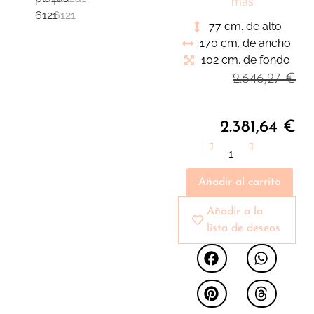
elegante siguiendo las
más
últimas tendencias en
77 cm. de alto
decoración. Versátil y
170 cm. de ancho
funcional de líneas
102 cm. de fondo
sencillas encaja a la
2.646,27
€
perfección en nuestro
ambiente de salón
2.381,64
€
Añadir al carrito
Añadir a la
lista de deseos