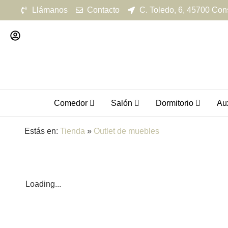
Llámanos
Contacto
C. Toledo, 6, 45700 Con
Comedor
Salón
Dormitorio
Aux
Estás en:
Tienda
»
Outlet de muebles
Loading...