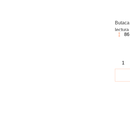
Butaca
lectur
86
consegu