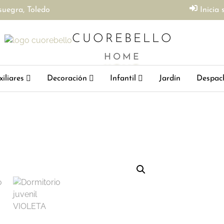
suegra, Toledo
Inicia 
CUOREBELLO
HOME
iliares
Decoración
Infantil
Jardín
Despac