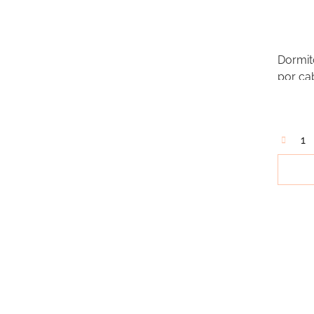
Dormit
por ca
sinfon
nuestr