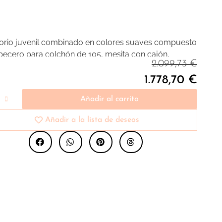
orio juvenil combinado en colores suaves compuesto
becero para colchón de 105, mesita con cajón,
2.099,73
€
ier y mesa estudio. Piezas indispensables para que
os peques tengan organización en su espacio
1.778,70
€
Añadir al carrito
Añadir a la lista de deseos