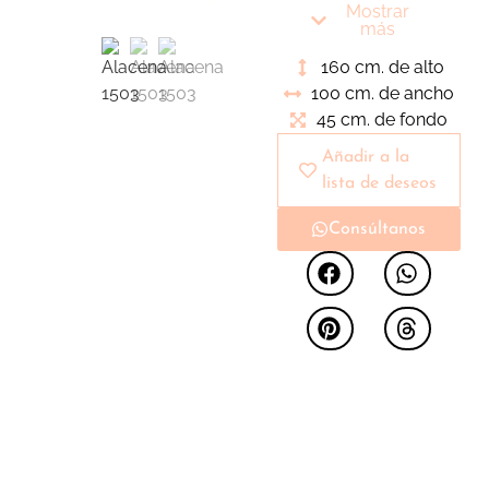
estructura metálica.
Mostrar
Estantes interiores
más
para conseguir el
160 cm. de alto
orden perfecto en
100 cm. de ancho
nuestro ambientes
45 cm. de fondo
Añadir a la
lista de deseos
Consúltanos