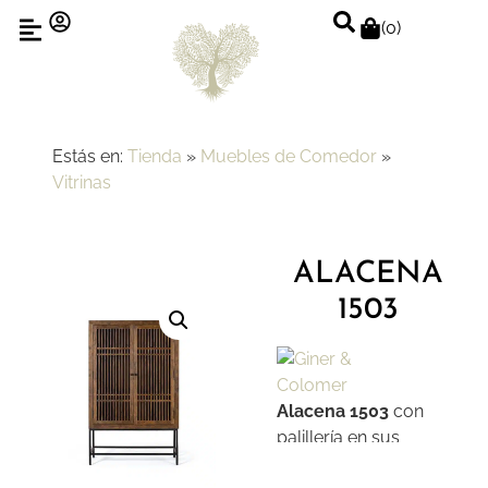
(
0
)
Estás en:
Tienda
»
Muebles de Comedor
»
Vitrinas
ALACENA
1503
Alacena 1503
con
palillería en sus
puertas sobre