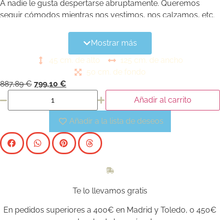
A nadie le gusta despertarse abruptamente. Queremos
seguir cómodos mientras nos vestimos, nos calzamos, etc.
Por eso una gran adición para su
dormitorio
es el
pie de
cama Christine Artisans
. Con su afrancesado diseño, este
Mostrar más
confortable mueble de
Keen Replicas
otorgará un poco de
45 cm. de alto
125 cm. de ancho
aire vintage a la estancia.
50 cm. de fondo
887,89
€
799,10
€
Añadir al carrito
Añadir a la lista de deseos
Te lo llevamos gratis
En pedidos superiores a 400€ en Madrid y Toledo, o 450€