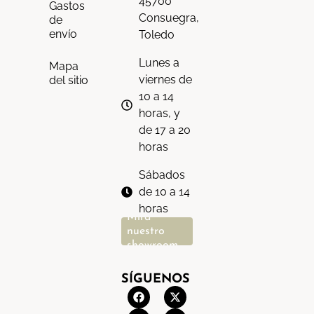
45700
Gastos
Consuegra,
de
envío
Toledo
Lunes a
Mapa
viernes de
del sitio
10 a 14
horas, y
de 17 a 20
horas
Sábados
de 10 a 14
horas
Mira
nuestro
showroom
SÍGUENOS