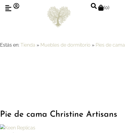
(
0
)
Estás en:
Tienda
»
Muebles de dormitorio
»
Pies de cama
Pie de cama Christine Artisans