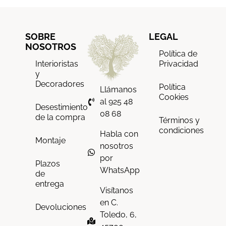
SOBRE
LEGAL
NOSOTROS
Política de
Interioristas
Privacidad
y
Decoradores
Política
Llámanos
Cookies
al 925 48
Desestimiento
08 68
de la compra
Términos y
condiciones
Habla con
Montaje
nosotros
por
Plazos
WhatsApp
de
entrega
Visítanos
en C.
Devoluciones
Toledo, 6,