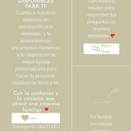
con nuestro
DISPONIBLES
PARA TI!
equipo para
Cuenta a nuestros
responder tus
expertos en
preguntas de
decoración qué
manera
necesitas, y te
inmediata
asesoraremos
Abrir
encantados. Ponemos
chat
a tu disposición la
mejor ayuda
personalizada para
hacer tu proyecto
realidad de inicio a fin.
Con la confianza y
la cercanía que
ofrece una empresa
familiar
Contacta
En horario
con
comercial,
nosotros
Transporte GRATUITO
puedes