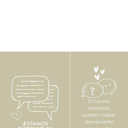
Pie de cama Olimpia
193,19
€
-
270,19
€
173,87
€
-
243,17
€
En horario
comercial,
puedes chatear
directamente
¡ESTAMOS