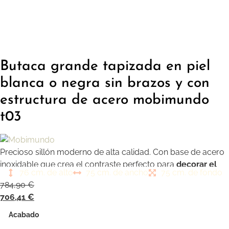
Butaca grande tapizada en piel
blanca o negra sin brazos y con
estructura de acero mobimundo
t03
Precioso sillón moderno de alta calidad. Con base de acero
inoxidable que crea el contraste perfecto para
decorar el
76 cm. de alto
75 cm. de ancho
75 cm. de fondo
salón de tu hogar.
784,90
€
706,41
€
Acabado