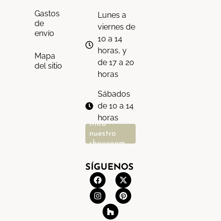
Gastos
Lunes a
de
viernes de
envío
10 a 14
horas, y
Mapa
de 17 a 20
del sitio
horas
Sábados
de 10 a 14
horas
Mira
nuestro
showroom
SÍGUENOS