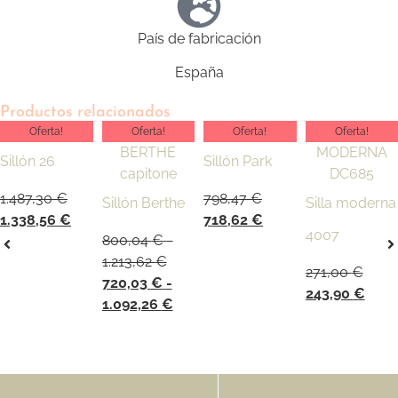
País de fabricación
España
Productos relacionados
Oferta!
Oferta!
Oferta!
Oferta!
Sillón 26
Sillón Park
1.487,30
€
798,47
€
Sillón Berthe
Silla moderna
1.338,56
€
718,62
€
4007
800,04
€
-
1.213,62
€
271,00
€
720,03
€
-
243,90
€
1.092,26
€