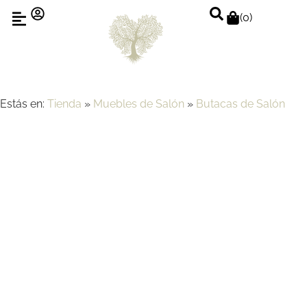
(
0
)
Estás en:
Tienda
»
Muebles de Salón
»
Butacas de Salón