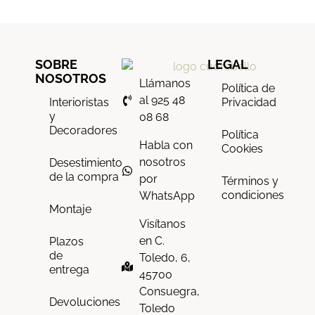
SOBRE
LEGAL
NOSOTROS
Llámanos
Política de
al 925 48
Interioristas
Privacidad
y
08 68
Decoradores
Política
Habla con
Cookies
nosotros
Desestimiento
de la compra
por
Términos y
condiciones
WhatsApp
Montaje
Visítanos
en C.
Plazos
de
Toledo, 6,
entrega
45700
Consuegra,
Devoluciones
Toledo