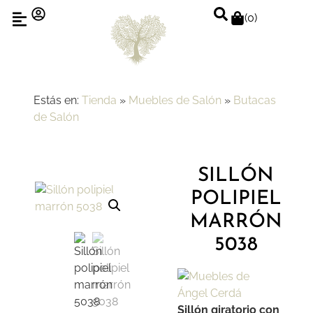
(
0
)
Estás en:
Tienda
»
Muebles de Salón
»
Butacas
de Salón
SILLÓN
POLIPIEL
MARRÓN
5038
Sillón giratorio con