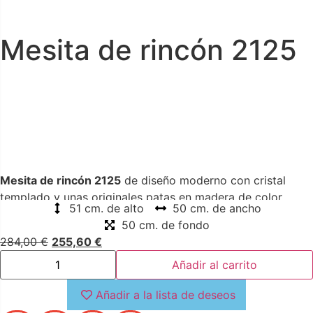
Mesita de rincón 2125
Mesita de rincón 2125
de diseño moderno con cristal
templado y unas originales patas en madera de color
51 cm. de alto
50 cm. de ancho
nogal. Pieza sencilla y versátil que transmite luminosidad y
50 cm. de fondo
elegancia
284,00
€
255,60
€
Añadir al carrito
Añadir a la lista de deseos