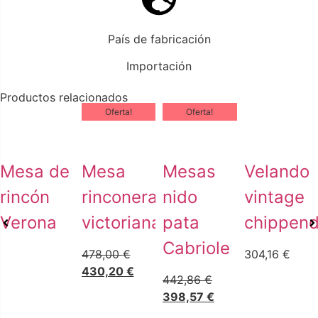
País de fabricación
Importación
Productos relacionados
Oferta!
Oferta!
Mesa de
Mesa
Mesas
Velando
rincón
rinconera
nido
vintage
Verona
victoriana
pata
chippend
Cabriole
478,00
€
304,16
€
430,20
€
442,86
€
398,57
€