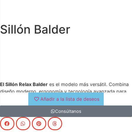
Sillón Balder
El Sillón Relax Balder
es el modelo más versátil. Combina
diseño moderno, ergonomía y tecnología avanzada para
ofrecer el máximo confort en casa.Su diseño permite
Añadir a la lista de deseos
configurar una experiencia de descanso única,
Consúltanos
combinando acabados de alta calidad con cuatro sistemas
de apertura, disponibles en
versión manual o eléctrica
motorizada
.