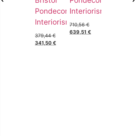
Bristol
Pondecor
Pondecor
Interiorismo
Interiorismo
710,56
€
639,51
€
379,44
€
341,50
€