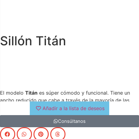
Sillón Titán
El modelo
Titán
es súper cómodo y funcional. Tiene un
ancho reducido que cabe a través de la mayoría de las
puertas. Su cabezal regulable y respaldo de fibra eco
Añadir a la lista de deseos
reciclada de gran calidad aportan máximo confort. Viene
Consúltanos
con bolsillo en los brazos y fundas de brazos de serie.